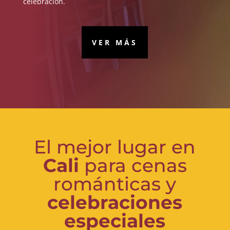
celebración.
VER MÁS
El mejor lugar en
Cali
para cenas
románticas y
celebraciones
especiales